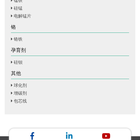
锰铁
硅锰
电解锰片
铬
铬铁
孕育剂
硅钡
其他
球化剂
增碳剂
包芯线