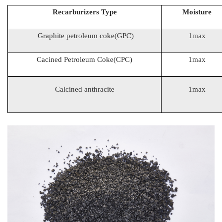
Recarburizers Type
Moisture
Graphite petroleum coke(GPC)
1max
Cacined Petroleum Coke(CPC)
1max
Calcined anthracite
1max