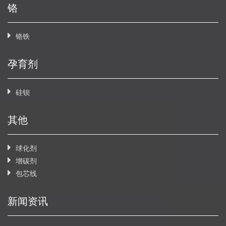
铬
铬铁
孕育剂
硅钡
其他
球化剂
增碳剂
包芯线
新闻资讯