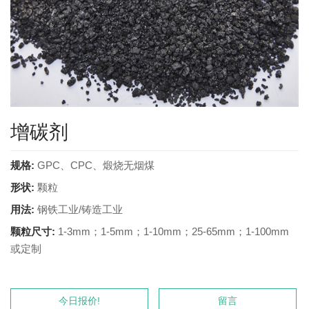
增碳剂
规格:
GPC、CPC、煅烧无烟煤
形状:
颗粒
用法:
钢铁工业/铸造工业
颗粒尺寸:
1-3mm；1-5mm；1-10mm；25-65mm；1-100mm
或定制
今日报价!
留言