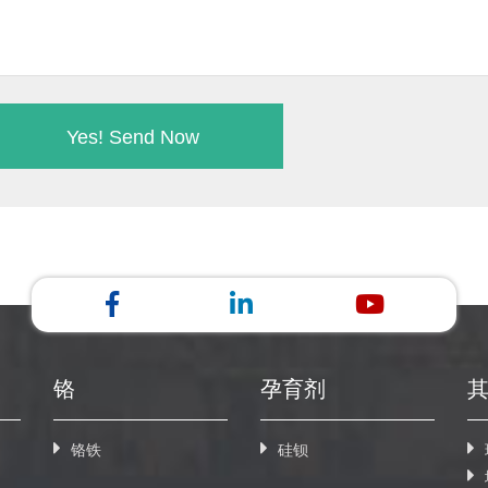
铬
孕育剂
铬铁
硅钡