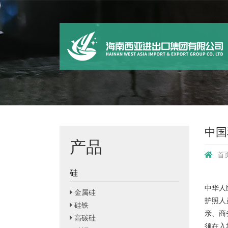
中国
产品
首
硅
中华人
金属硅
护照人
硅铁
亲、商
高碳硅
须在入