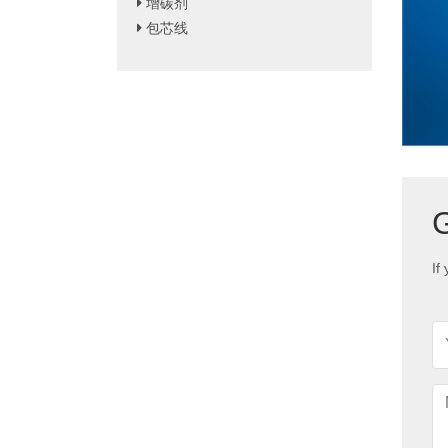
增碳剂
包芯线
G
If