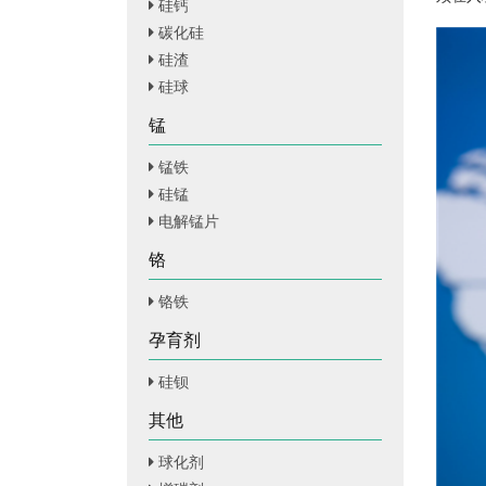
硅钙
碳化硅
硅渣
硅球
锰
锰铁
硅锰
电解锰片
铬
铬铁
孕育剂
硅钡
其他
球化剂