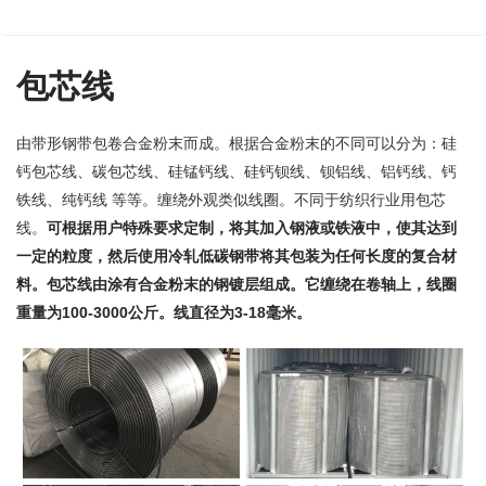
包芯线
由带形钢带包卷合金粉末而成。根据
粉末的不同可以分为：硅
合金
钙包芯线、碳包芯线、硅锰钙线、硅钙钡线、钡铝线、铝钙线、钙
铁线、纯钙线 等等。缠绕外观类似线圈。不同于纺织行业用包芯
线。
可根据用户特殊要求定制，
将其加入钢液或铁液中，使其达到
一定的粒度，然后使用冷轧低碳钢带将其包装为任何长度的复合材
料。
包芯线由涂有合金粉末的钢镀层组成。它缠绕在卷轴上，线圈
重量为100-3000公斤。线直径为3-18毫米。