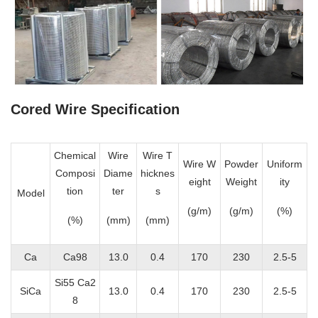
Cored Wire Specification
Chemical
Wire
Wire T
Wire W
Powder
Uniform
Composi
Diame
hicknes
eight
Weight
ity
tion
ter
s
Model
(g/m)
(g/m)
(%)
(%)
(mm)
(mm)
Ca
Ca98
13.0
0.4
170
230
2.5-5
Si55 Ca2
SiCa
13.0
0.4
170
230
2.5-5
8