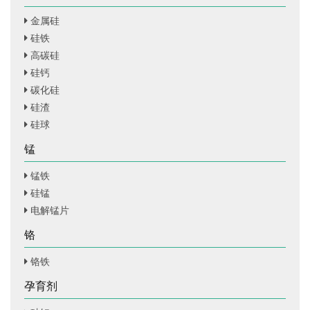
金属硅
硅铁
高碳硅
硅钙
碳化硅
硅渣
硅球
锰
锰铁
硅锰
电解锰片
铬
铬铁
孕育剂