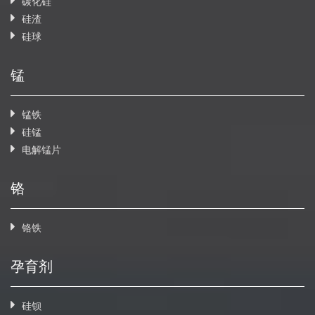
碳化硅
硅渣
硅球
锰
锰铁
硅锰
电解锰片
铬
铬铁
孕育剂
硅钡