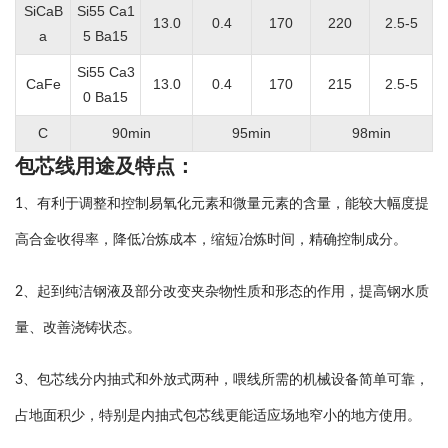
SiCaB
Si55 Ca1
13.0
0.4
170
220
2.5-5
a
5 Ba15
Si55 Ca3
CaFe
13.0
0.4
170
215
2.5-5
0 Ba15
C
90min
95min
98min
包芯线用途及特点：
1、有利于调整和控制易氧化元素和微量元素的含量，能较大幅度提
高合金收得率，降低冶炼成本，缩短冶炼时间，精确控制成分。
2、起到纯洁钢液及部分改变夹杂物性质和形态的作用，提高钢水质
量、改善浇铸状态。
3、包芯线分内抽式和外放式两种，喂线所需的机械设备简单可靠，
占地面积少，特别是内抽式包芯线更能适应场地窄小的地方使用。