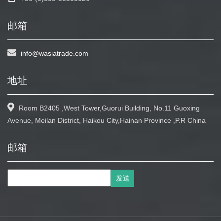
邮箱
info@wasiatrade.com
地址
Room B2405 ,West Tower,Guorui Building, No.11 Guoxing
Avenue, Meilan District, Haikou City,Hainan Province ,P.R China
邮箱