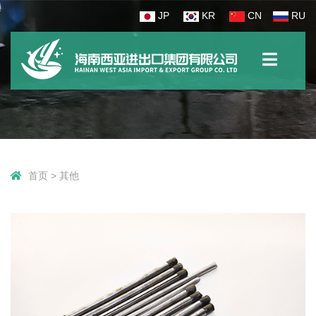
JP
KR
CN
RU
首页
>
其他